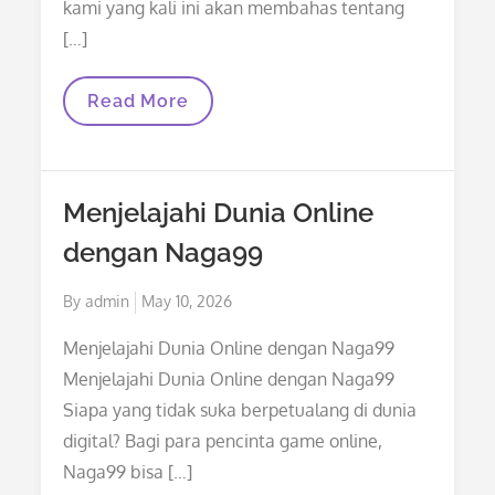
kami yang kali ini akan membahas tentang
[…]
Keasyikan
Read More
Bermain
Slot
Togel:
Pengalaman
Dan
Menjelajahi Dunia Online
Tips
dengan Naga99
Posted
By
admin
May 10, 2026
on
Menjelajahi Dunia Online dengan Naga99
Menjelajahi Dunia Online dengan Naga99
Siapa yang tidak suka berpetualang di dunia
digital? Bagi para pencinta game online,
Naga99 bisa […]