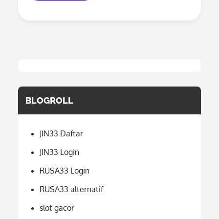
Slot
Online:
Pengalaman
Dan
Tips
BLOGROLL
JIN33 Daftar
JIN33 Login
RUSA33 Login
RUSA33 alternatif
slot gacor