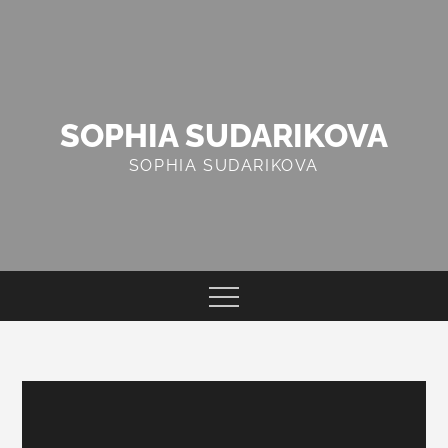
Skip
to
content
SOPHIA SUDARIKOVA
SOPHIA SUDARIKOVA