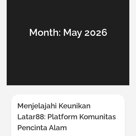
Month:
May 2026
Menjelajahi Keunikan
Latar88: Platform Komunitas
Pencinta Alam