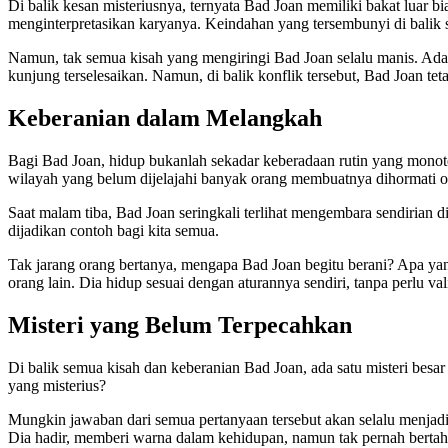
Di balik kesan misteriusnya, ternyata Bad Joan memiliki bakat luar
menginterpretasikan karyanya. Keindahan yang tersembunyi di balik 
Namun, tak semua kisah yang mengiringi Bad Joan selalu manis. Ada
kunjung terselesaikan. Namun, di balik konflik tersebut, Bad Joan t
Keberanian dalam Melangkah
Bagi Bad Joan, hidup bukanlah sekadar keberadaan rutin yang monot
wilayah yang belum dijelajahi banyak orang membuatnya dihormati ol
Saat malam tiba, Bad Joan seringkali terlihat mengembara sendirian d
dijadikan contoh bagi kita semua.
Tak jarang orang bertanya, mengapa Bad Joan begitu berani? Apa ya
orang lain. Dia hidup sesuai dengan aturannya sendiri, tanpa perlu val
Misteri yang Belum Terpecahkan
Di balik semua kisah dan keberanian Bad Joan, ada satu misteri besa
yang misterius?
Mungkin jawaban dari semua pertanyaan tersebut akan selalu menjadi
Dia hadir, memberi warna dalam kehidupan, namun tak pernah bertaha