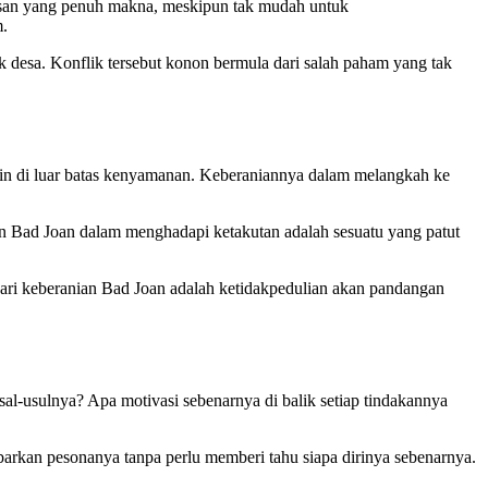
oresan yang penuh makna, meskipun tak mudah untuk
m.
 desa. Konflik tersebut konon bermula dari salah paham yang tak
kin di luar batas kenyamanan. Keberaniannya dalam melangkah ke
nian Bad Joan dalam menghadapi ketakutan adalah sesuatu yang patut
ari keberanian Bad Joan adalah ketidakpedulian akan pandangan
al-usulnya? Apa motivasi sebenarnya di balik setiap tindakannya
barkan pesonanya tanpa perlu memberi tahu siapa dirinya sebenarnya.