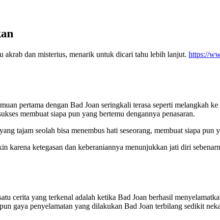
kan
akrab dan misterius, menarik untuk dicari tahu lebih lanjut.
https://w
emuan pertama dengan Bad Joan seringkali terasa seperti melangkah ke
a sukses membuat siapa pun yang bertemu dengannya penasaran.
ang tajam seolah bisa menembus hati seseorang, membuat siapa pun yan
n karena ketegasan dan keberaniannya menunjukkan jati diri sebenar
atu cerita yang terkenal adalah ketika Bad Joan berhasil menyelamatkan
pun gaya penyelamatan yang dilakukan Bad Joan terbilang sedikit neka