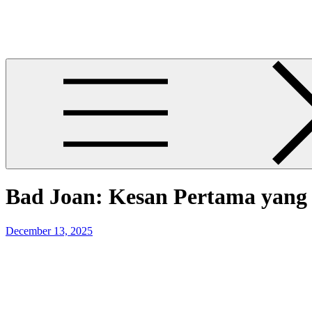
Skip
Sophia Sudarikova
to
Sophia Sudarikova
content
Bad Joan: Kesan Pertama yang
Posted
December 13, 2025
on