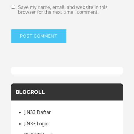
Save my name, email, and website in this
browser for the next time I comment.
BLOGROLL
JIN33 Daftar
JIN33 Login