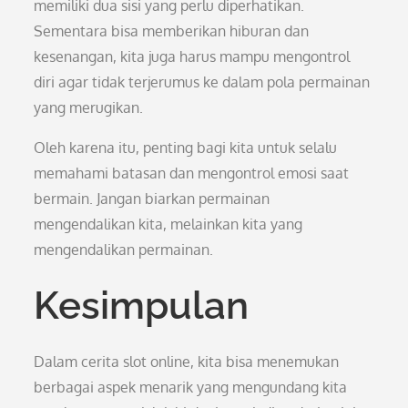
memiliki dua sisi yang perlu diperhatikan.
Sementara bisa memberikan hiburan dan
kesenangan, kita juga harus mampu mengontrol
diri agar tidak terjerumus ke dalam pola permainan
yang merugikan.
Oleh karena itu, penting bagi kita untuk selalu
memahami batasan dan mengontrol emosi saat
bermain. Jangan biarkan permainan
mengendalikan kita, melainkan kita yang
mengendalikan permainan.
Kesimpulan
Dalam cerita slot online, kita bisa menemukan
berbagai aspek menarik yang mengundang kita