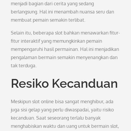
menjadi bagian dari cerita yang sedang
berlangsung. Hal ini menambah nuansa seru dan
membuat pemain semakin terlibat.
Selain itu, beberapa slot bahkan menawarkan fitur-
fitur interaktif yang memungkinkan pemain
mempengaruhi hasil permainan. Hal ini menjadikan
pengalaman bermain semakin menyenangkan dan
tak terduga.
Resiko Kecanduan
Meskipun slot online bisa sangat menghibur, ada
juga sisi gelap yang perlu diwaspadai, yaitu risiko
kecanduan. Saat seseorang terlalu banyak
menghabiskan waktu dan uang untuk bermain slot,