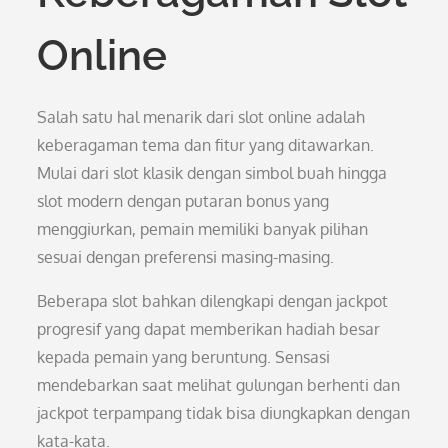
Online
Salah satu hal menarik dari slot online adalah
keberagaman tema dan fitur yang ditawarkan.
Mulai dari slot klasik dengan simbol buah hingga
slot modern dengan putaran bonus yang
menggiurkan, pemain memiliki banyak pilihan
sesuai dengan preferensi masing-masing.
Beberapa slot bahkan dilengkapi dengan jackpot
progresif yang dapat memberikan hadiah besar
kepada pemain yang beruntung. Sensasi
mendebarkan saat melihat gulungan berhenti dan
jackpot terpampang tidak bisa diungkapkan dengan
kata-kata.