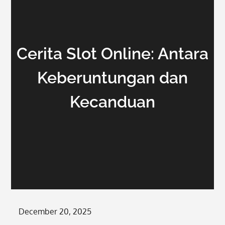
Cerita Slot Online: Antara
Keberuntungan dan
Kecanduan
Posted
December 20, 2025