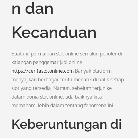
n dan
Kecanduan
Saat ini, permainan slot online semakin populer di
kalangan penggemar judi online.
https://ceritaslotonline.com
Banyak platform
menyajikan berbagai cerita menarik di balik setiap
slot yang tersedia. Namun, sebelum terjun ke
dalam dunia slot online, ada baiknya kita
memahami lebih dalam tentang fenomena ini.
Keberuntungan di