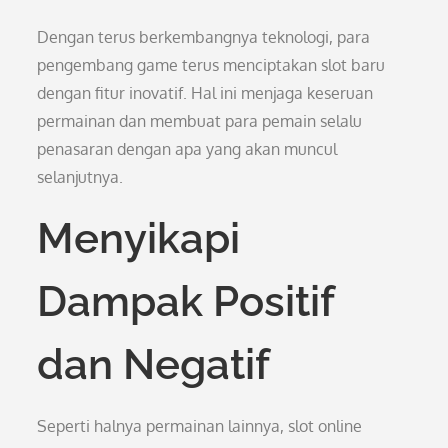
Dengan terus berkembangnya teknologi, para
pengembang game terus menciptakan slot baru
dengan fitur inovatif. Hal ini menjaga keseruan
permainan dan membuat para pemain selalu
penasaran dengan apa yang akan muncul
selanjutnya.
Menyikapi
Dampak Positif
dan Negatif
Seperti halnya permainan lainnya, slot online