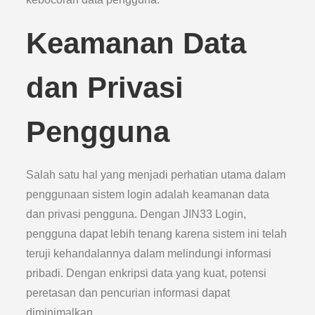
Keamanan Data
dan Privasi
Pengguna
Salah satu hal yang menjadi perhatian utama dalam
penggunaan sistem login adalah keamanan data
dan privasi pengguna. Dengan JIN33 Login,
pengguna dapat lebih tenang karena sistem ini telah
teruji kehandalannya dalam melindungi informasi
pribadi. Dengan enkripsi data yang kuat, potensi
peretasan dan pencurian informasi dapat
diminimalkan.