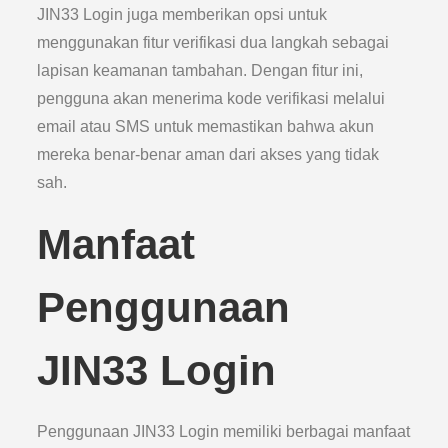
JIN33 Login juga memberikan opsi untuk
menggunakan fitur verifikasi dua langkah sebagai
lapisan keamanan tambahan. Dengan fitur ini,
pengguna akan menerima kode verifikasi melalui
email atau SMS untuk memastikan bahwa akun
mereka benar-benar aman dari akses yang tidak
sah.
Manfaat
Penggunaan
JIN33 Login
Penggunaan JIN33 Login memiliki berbagai manfaat