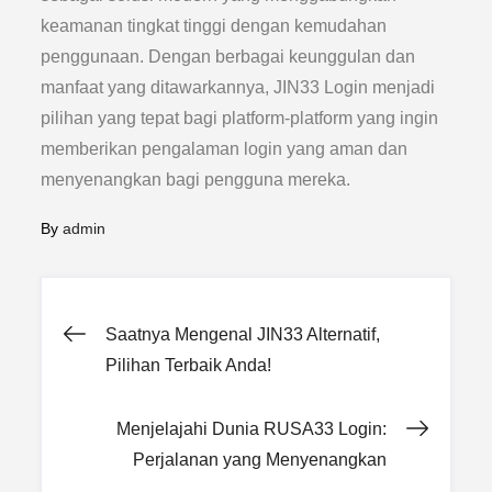
keamanan tingkat tinggi dengan kemudahan
penggunaan. Dengan berbagai keunggulan dan
manfaat yang ditawarkannya, JIN33 Login menjadi
pilihan yang tepat bagi platform-platform yang ingin
memberikan pengalaman login yang aman dan
menyenangkan bagi pengguna mereka.
By
admin
Post
Saatnya Mengenal JIN33 Alternatif,
Pilihan Terbaik Anda!
navigation
Menjelajahi Dunia RUSA33 Login:
Perjalanan yang Menyenangkan