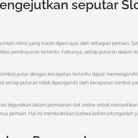
engejutkan seputar Sl
sejumlah mitos yang masih dipercayai oleh sebagian pemain. Sa
iklus pembayaran tertentu. Faktanya, setiap putaran dalam sl
tombol putar dengan kecepatan tertentu dapat memengaruhi 
l setiap putaran tidak dipengaruhi oleh kecepatan tombol ya
or) digunakan dalam permainan slot online untuk memastikan
semua pemain. Hal ini membuktikan bahwa keberuntunganlah 