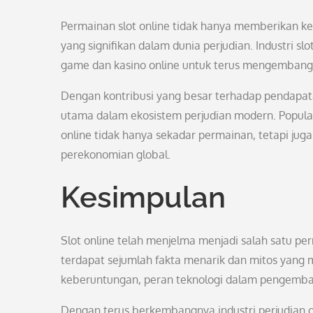
Permainan slot online tidak hanya memberikan k
yang signifikan dalam dunia perjudian. Industri sl
game dan kasino online untuk terus mengembangk
Dengan kontribusi yang besar terhadap pendapatan 
utama dalam ekosistem perjudian modern. Popula
online tidak hanya sekadar permainan, tetapi jug
perekonomian global.
Kesimpulan
Slot online telah menjelma menjadi salah satu per
terdapat sejumlah fakta menarik dan mitos yang 
keberuntungan, peran teknologi dalam pengembang
Dengan terus berkembangnya industri perjudian o