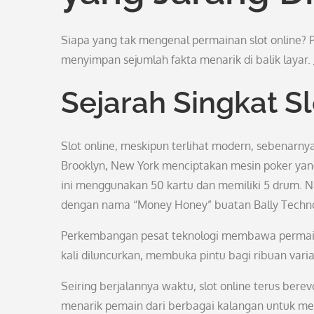
Siapa yang tak mengenal permainan slot online? Pe
menyimpan sejumlah fakta menarik di balik layar.
Sejarah Singkat Sl
Slot online, meskipun terlihat modern, sebenarnya
Brooklyn, New York menciptakan mesin poker yan
ini menggunakan 50 kartu dan memiliki 5 drum. N
dengan nama “Money Honey” buatan Bally Techno
Perkembangan pesat teknologi membawa permaina
kali diluncurkan, membuka pintu bagi ribuan varia
Seiring berjalannya waktu, slot online terus berev
menarik pemain dari berbagai kalangan untuk m