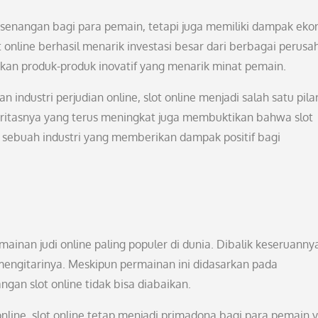
esenangan bagi para pemain, tetapi juga memiliki dampak ek
ot online berhasil menarik investasi besar dari berbagai perus
an produk-produk inovatif yang menarik minat pemain.
industri perjudian online, slot online menjadi salah satu pila
ritasnya yang terus meningkat juga membuktikan bahwa slot
a sebuah industri yang memberikan dampak positif bagi
mainan judi online paling populer di dunia. Dibalik keseruanny
mengitarinya. Meskipun permainan ini didasarkan pada
an slot online tidak bisa diabaikan.
nline, slot online tetap menjadi primadona bagi para pemain 