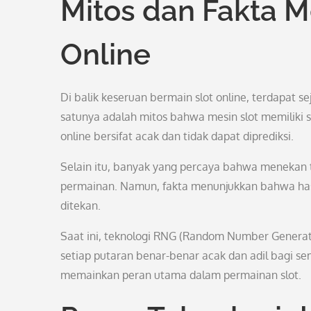
Mitos dan Fakta M
Online
Di balik keseruan bermain slot online, terdapat 
satunya adalah mitos bahwa mesin slot memiliki s
online bersifat acak dan tidak dapat diprediksi.
Selain itu, banyak yang percaya bahwa menekan 
permainan. Namun, fakta menunjukkan bahwa hasi
ditekan.
Saat ini, teknologi RNG (Random Number Generat
setiap putaran benar-benar acak dan adil bagi 
memainkan peran utama dalam permainan slot.