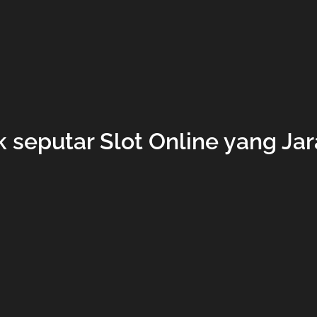
 seputar Slot Online yang Ja