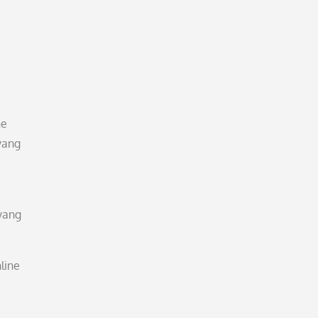
ne
yang
 yang
line