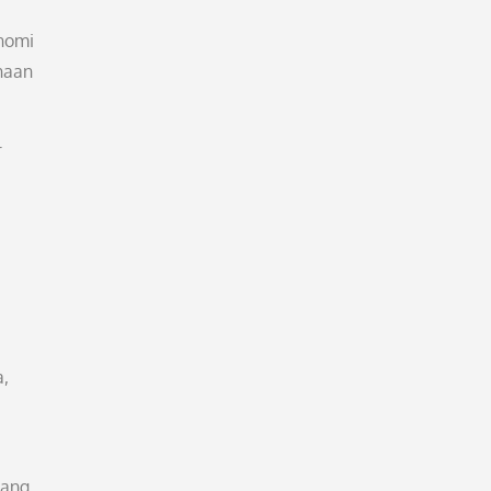
onomi
ahaan
r
a,
yang