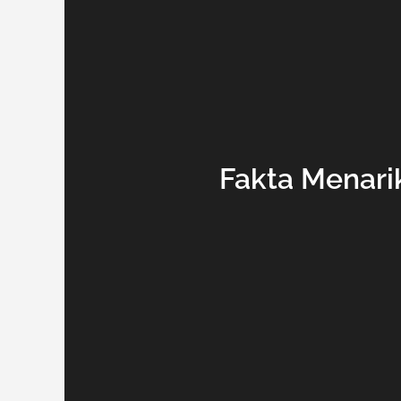
Fakta Menarik