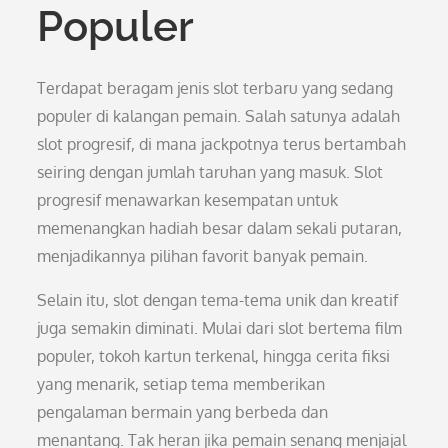
Populer
Terdapat beragam jenis slot terbaru yang sedang
populer di kalangan pemain. Salah satunya adalah
slot progresif, di mana jackpotnya terus bertambah
seiring dengan jumlah taruhan yang masuk. Slot
progresif menawarkan kesempatan untuk
memenangkan hadiah besar dalam sekali putaran,
menjadikannya pilihan favorit banyak pemain.
Selain itu, slot dengan tema-tema unik dan kreatif
juga semakin diminati. Mulai dari slot bertema film
populer, tokoh kartun terkenal, hingga cerita fiksi
yang menarik, setiap tema memberikan
pengalaman bermain yang berbeda dan
menantang. Tak heran jika pemain senang menjajal