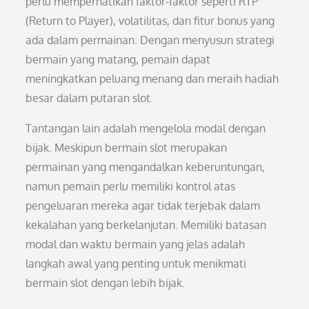
perlu memperhatikan faktor-faktor seperti RTP
(Return to Player), volatilitas, dan fitur bonus yang
ada dalam permainan. Dengan menyusun strategi
bermain yang matang, pemain dapat
meningkatkan peluang menang dan meraih hadiah
besar dalam putaran slot.
Tantangan lain adalah mengelola modal dengan
bijak. Meskipun bermain slot merupakan
permainan yang mengandalkan keberuntungan,
namun pemain perlu memiliki kontrol atas
pengeluaran mereka agar tidak terjebak dalam
kekalahan yang berkelanjutan. Memiliki batasan
modal dan waktu bermain yang jelas adalah
langkah awal yang penting untuk menikmati
bermain slot dengan lebih bijak.