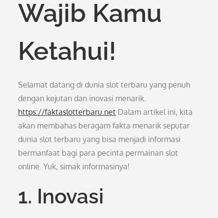
Wajib Kamu
Ketahui!
Selamat datang di dunia slot terbaru yang penuh
dengan kejutan dan inovasi menarik.
https://faktaslotterbaru.net
Dalam artikel ini, kita
akan membahas beragam fakta menarik seputar
dunia slot terbaru yang bisa menjadi informasi
bermanfaat bagi para pecinta permainan slot
online. Yuk, simak informasinya!
1. Inovasi