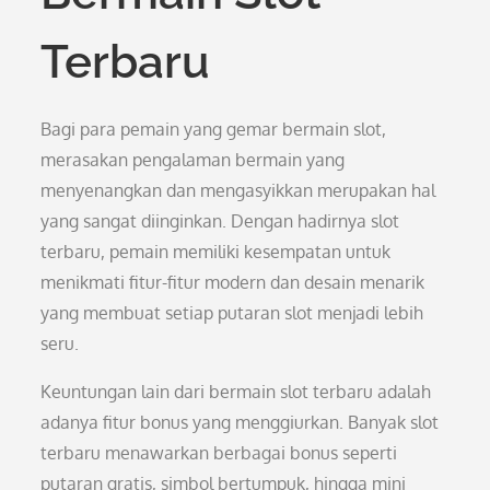
Terbaru
Bagi para pemain yang gemar bermain slot,
merasakan pengalaman bermain yang
menyenangkan dan mengasyikkan merupakan hal
yang sangat diinginkan. Dengan hadirnya slot
terbaru, pemain memiliki kesempatan untuk
menikmati fitur-fitur modern dan desain menarik
yang membuat setiap putaran slot menjadi lebih
seru.
Keuntungan lain dari bermain slot terbaru adalah
adanya fitur bonus yang menggiurkan. Banyak slot
terbaru menawarkan berbagai bonus seperti
putaran gratis, simbol bertumpuk, hingga mini