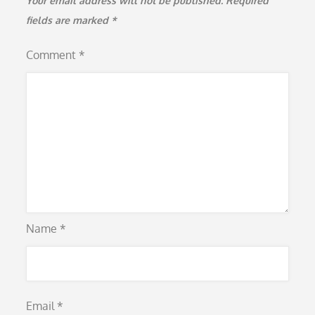
Your email address will not be published.
Required
fields are marked
*
Comment
*
Name
*
Email
*