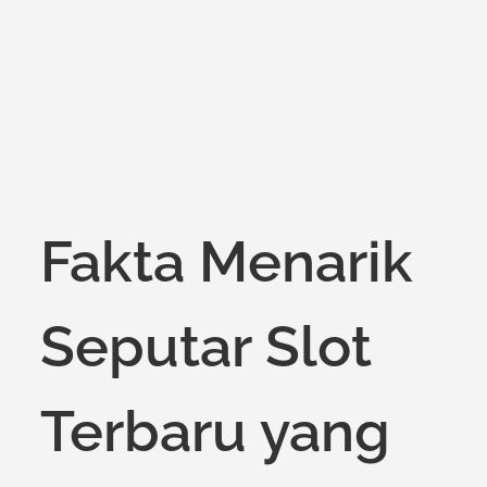
on
Fakta Menarik
Seputar Slot
Terbaru yang