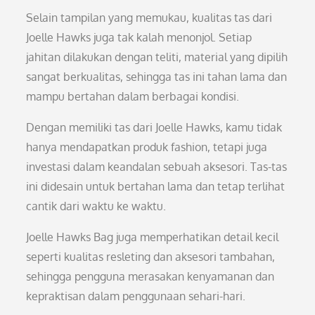
Selain tampilan yang memukau, kualitas tas dari
Joelle Hawks juga tak kalah menonjol. Setiap
jahitan dilakukan dengan teliti, material yang dipilih
sangat berkualitas, sehingga tas ini tahan lama dan
mampu bertahan dalam berbagai kondisi.
Dengan memiliki tas dari Joelle Hawks, kamu tidak
hanya mendapatkan produk fashion, tetapi juga
investasi dalam keandalan sebuah aksesori. Tas-tas
ini didesain untuk bertahan lama dan tetap terlihat
cantik dari waktu ke waktu.
Joelle Hawks Bag juga memperhatikan detail kecil
seperti kualitas resleting dan aksesori tambahan,
sehingga pengguna merasakan kenyamanan dan
kepraktisan dalam penggunaan sehari-hari.