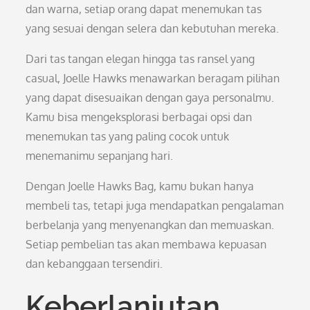
dan warna, setiap orang dapat menemukan tas
yang sesuai dengan selera dan kebutuhan mereka.
Dari tas tangan elegan hingga tas ransel yang
casual, Joelle Hawks menawarkan beragam pilihan
yang dapat disesuaikan dengan gaya personalmu.
Kamu bisa mengeksplorasi berbagai opsi dan
menemukan tas yang paling cocok untuk
menemanimu sepanjang hari.
Dengan Joelle Hawks Bag, kamu bukan hanya
membeli tas, tetapi juga mendapatkan pengalaman
berbelanja yang menyenangkan dan memuaskan.
Setiap pembelian tas akan membawa kepuasan
dan kebanggaan tersendiri.
Keberlanjutan