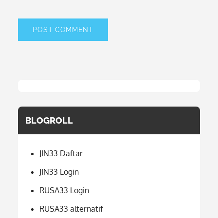
BLOGROLL
JIN33 Daftar
JIN33 Login
RUSA33 Login
RUSA33 alternatif