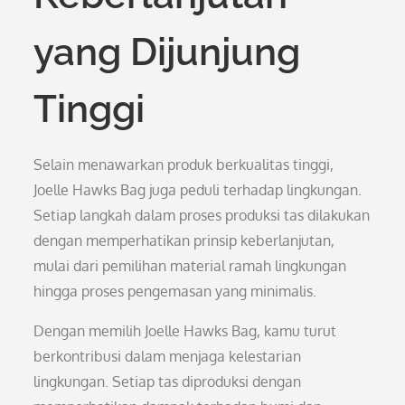
yang Dijunjung
Tinggi
Selain menawarkan produk berkualitas tinggi,
Joelle Hawks Bag juga peduli terhadap lingkungan.
Setiap langkah dalam proses produksi tas dilakukan
dengan memperhatikan prinsip keberlanjutan,
mulai dari pemilihan material ramah lingkungan
hingga proses pengemasan yang minimalis.
Dengan memilih Joelle Hawks Bag, kamu turut
berkontribusi dalam menjaga kelestarian
lingkungan. Setiap tas diproduksi dengan