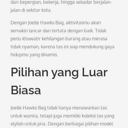
dari bepergian, bekerja, hingga sekadar berjalan-
jalan di sekitar kota.
Dengan Joelle Hawks Bag, aktivitasmu akan
semakin lancar dan tertata dengan baik. Tidak
perlu khawatir kehilangan barang atau merasa
tidak nyaman, karena tas ini siap mendukung gaya
hidupmu yang dinamis.
Pilihan yang Luar
Biasa
Joelle Hawks Bag tidak hanya menawarkan tas
untuk wanita, tetapi juga memiliki koleksi tas yang
stylish untuk pria. Dengan berbagai pilihan model