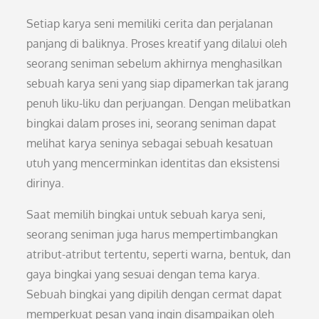
Setiap karya seni memiliki cerita dan perjalanan
panjang di baliknya. Proses kreatif yang dilalui oleh
seorang seniman sebelum akhirnya menghasilkan
sebuah karya seni yang siap dipamerkan tak jarang
penuh liku-liku dan perjuangan. Dengan melibatkan
bingkai dalam proses ini, seorang seniman dapat
melihat karya seninya sebagai sebuah kesatuan
utuh yang mencerminkan identitas dan eksistensi
dirinya.
Saat memilih bingkai untuk sebuah karya seni,
seorang seniman juga harus mempertimbangkan
atribut-atribut tertentu, seperti warna, bentuk, dan
gaya bingkai yang sesuai dengan tema karya.
Sebuah bingkai yang dipilih dengan cermat dapat
memperkuat pesan yang ingin disampaikan oleh