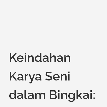
on
Keindahan
Karya Seni
dalam Bingkai: