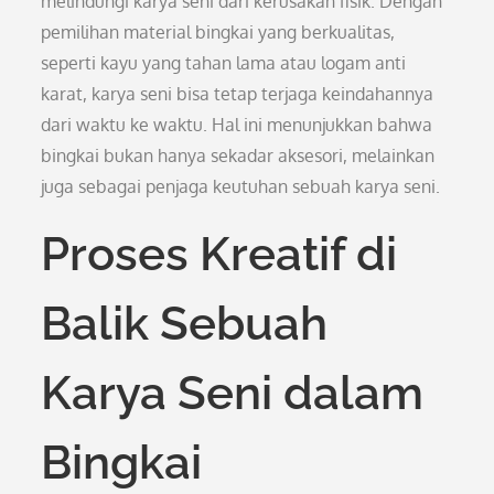
melindungi karya seni dari kerusakan fisik. Dengan
pemilihan material bingkai yang berkualitas,
seperti kayu yang tahan lama atau logam anti
karat, karya seni bisa tetap terjaga keindahannya
dari waktu ke waktu. Hal ini menunjukkan bahwa
bingkai bukan hanya sekadar aksesori, melainkan
juga sebagai penjaga keutuhan sebuah karya seni.
Proses Kreatif di
Balik Sebuah
Karya Seni dalam
Bingkai