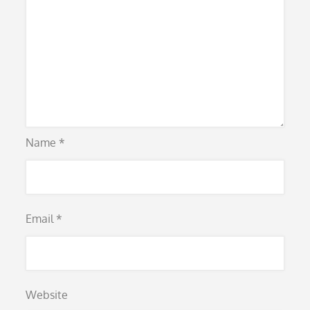
Name
*
Email
*
Website