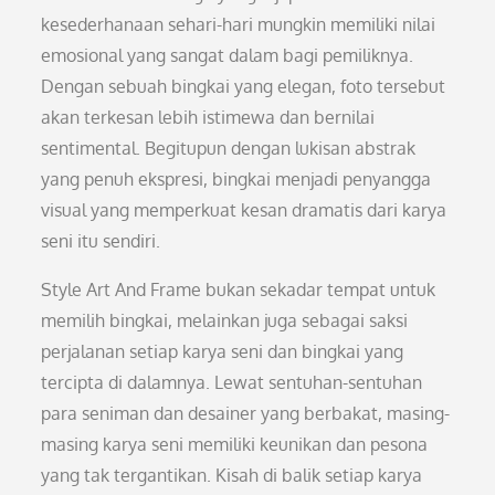
kesederhanaan sehari-hari mungkin memiliki nilai
emosional yang sangat dalam bagi pemiliknya.
Dengan sebuah bingkai yang elegan, foto tersebut
akan terkesan lebih istimewa dan bernilai
sentimental. Begitupun dengan lukisan abstrak
yang penuh ekspresi, bingkai menjadi penyangga
visual yang memperkuat kesan dramatis dari karya
seni itu sendiri.
Style Art And Frame bukan sekadar tempat untuk
memilih bingkai, melainkan juga sebagai saksi
perjalanan setiap karya seni dan bingkai yang
tercipta di dalamnya. Lewat sentuhan-sentuhan
para seniman dan desainer yang berbakat, masing-
masing karya seni memiliki keunikan dan pesona
yang tak tergantikan. Kisah di balik setiap karya