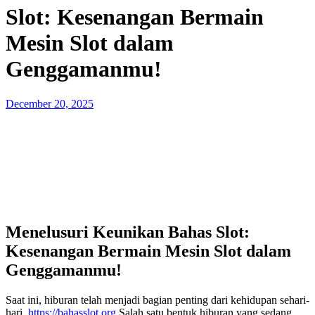
Slot: Kesenangan Bermain
Mesin Slot dalam
Genggamanmu!
Posted
December 20, 2025
on
Menelusuri Keunikan Bahas Slot:
Kesenangan Bermain Mesin Slot dalam
Genggamanmu!
Saat ini, hiburan telah menjadi bagian penting dari kehidupan sehari-
hari.
https://bahasslot.org
Salah satu bentuk hiburan yang sedang