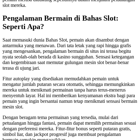
slot mereka.
Pengalaman Bermain di Bahas Slot:
Seperti Apa?
Saat memasuki dunia Bahas Slot, pemain akan disambut dengan
antarmuka yang menawan. Dari tata letak yang rapi hingga grafis
yang mengesankan, pengalaman bermain di situs ini terasa begitu
nyata seolah-olah berada di kasino sungguhan. Sensasi ketegangan
dan kegembiraan saat memutar gulungan mesin slot benar-benar
terasa di ujung jari.
Fitur autoplay yang disediakan memudahkan pemain untuk
mengatur jumlah putaran secara otomatis, sehingga memungkinkan
mereka untuk menikmati permainan tanpa harus terus-menerus
menyentuh layar. Hal ini memberikan kenyamanan ekstra bagi para
pemain yang ingin bersantai namun tetap menikmati sensasi bermain
mesin slot.
Dengan beragam tema permainan yang tersedia, mulai dari
petualangan hingga fantasi, pemain dapat memilih permainan sesuai
dengan preferensi mereka. Fitur-fitur bonus seperti putaran gratis,
simbol liar, dan jackpot progresif juga membuat pengalaman
bermain semakin mengasyikkan.