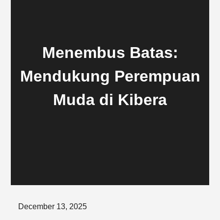
Menembus Batas:
Mendukung Perempuan
Muda di Kibera
Posted
December 13, 2025
on