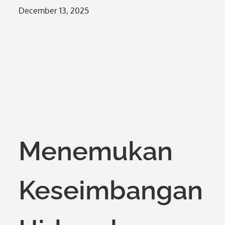
Posted
December 13, 2025
on
Menemukan
Keseimbangan