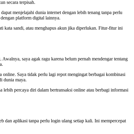
un secara terpisah.
apat menjelajahi dunia internet dengan lebih tenang tanpa perlu
dengan platform digital lainnya.
a sandi, atau menghapus akun jika diperlukan. Fitur-fitur ini
. Awalnya, saya agak ragu karena belum pernah mendengar tentang
a.
nline. Saya tidak perlu lagi repot mengingat berbagai kombinasi
di dunia maya.
lebih percaya diri dalam bertransaksi online atau berbagi informasi
an aplikasi tanpa perlu login ulang setiap kali. Ini mempercepat