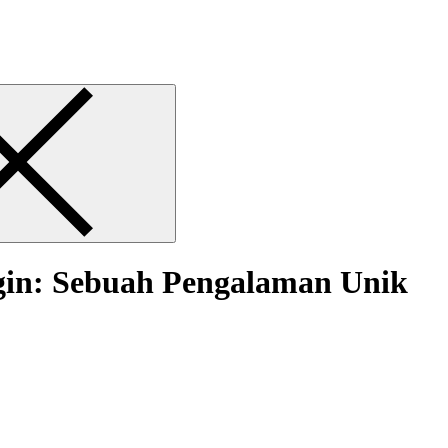
in: Sebuah Pengalaman Unik