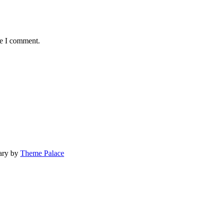
me I comment.
iary by
Theme Palace