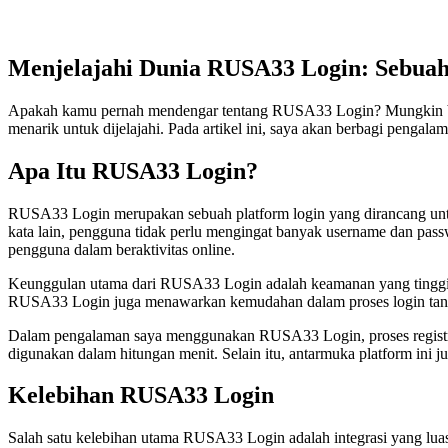
Menjelajahi Dunia RUSA33 Login: Sebua
Apakah kamu pernah mendengar tentang RUSA33 Login? Mungkin bagi 
menarik untuk dijelajahi. Pada artikel ini, saya akan berbagi penga
Apa Itu RUSA33 Login?
RUSA33 Login merupakan sebuah platform login yang dirancang un
kata lain, pengguna tidak perlu mengingat banyak username dan pa
pengguna dalam beraktivitas online.
Keunggulan utama dari RUSA33 Login adalah keamanan yang tinggi. De
RUSA33 Login juga menawarkan kemudahan dalam proses login tanpa
Dalam pengalaman saya menggunakan RUSA33 Login, proses registras
digunakan dalam hitungan menit. Selain itu, antarmuka platform ini
Kelebihan RUSA33 Login
Salah satu kelebihan utama RUSA33 Login adalah integrasi yang lu