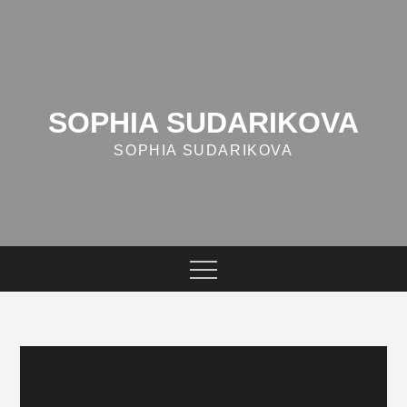
Skip
to
content
SOPHIA SUDARIKOVA
SOPHIA SUDARIKOVA