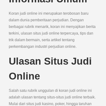
Koran judi online ini merupakan terobosan baru
dalam dunia pemberitaan perjudian. Dengan
berbagai rubrik menarik, koran ini menyajikan berita
terkini, ulasan situs judi online terpercaya, tips dan
trik dalam bermain, serta artikel tentang
perkembangan industri perjudian online.
Ulasan Situs Judi
Online
Salah satu rubrik unggulan di koran judi online ini
adalah ulasan tentang situs-situs judi online terbaik.
Mulai dari situs judi kasino, poker, hingga taruhan