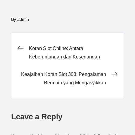
By
admin
Post
Koran Slot Online: Antara
Keberuntungan dan Kesenangan
navigation
Keajaiban Koran Slot 303: Pengalaman
Bermain yang Mengasyikkan
Leave a Reply