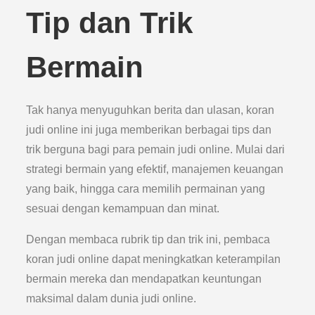
Tip dan Trik
Bermain
Tak hanya menyuguhkan berita dan ulasan, koran
judi online ini juga memberikan berbagai tips dan
trik berguna bagi para pemain judi online. Mulai dari
strategi bermain yang efektif, manajemen keuangan
yang baik, hingga cara memilih permainan yang
sesuai dengan kemampuan dan minat.
Dengan membaca rubrik tip dan trik ini, pembaca
koran judi online dapat meningkatkan keterampilan
bermain mereka dan mendapatkan keuntungan
maksimal dalam dunia judi online.