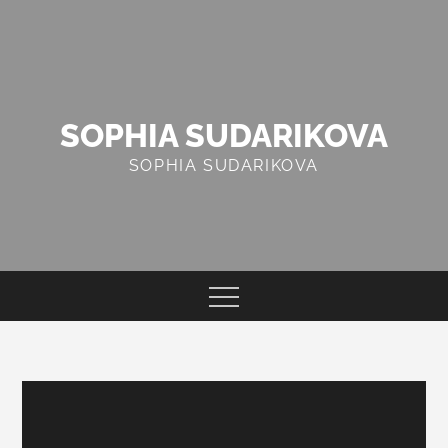
Skip
to
content
SOPHIA SUDARIKOVA
SOPHIA SUDARIKOVA