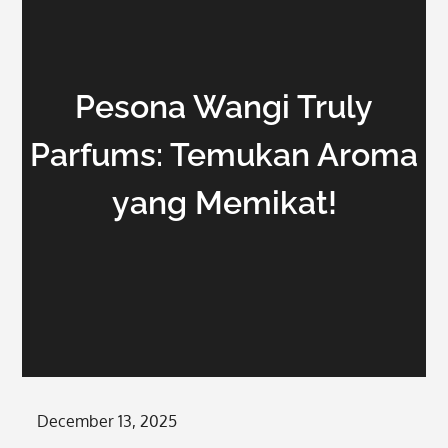
Pesona Wangi Truly
Parfums: Temukan Aroma
yang Memikat!
Posted
December 13, 2025