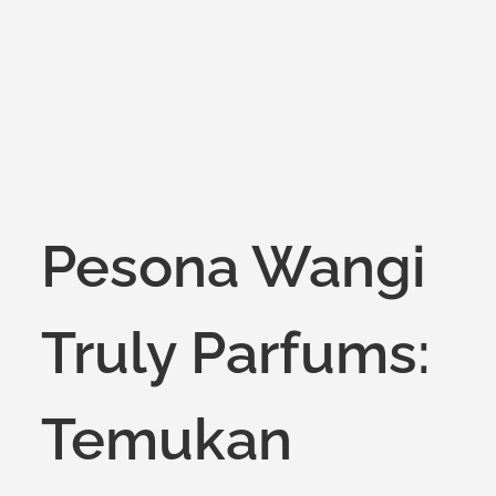
on
Pesona Wangi
Truly Parfums:
Temukan