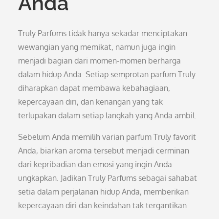
Anda
Truly Parfums tidak hanya sekadar menciptakan
wewangian yang memikat, namun juga ingin
menjadi bagian dari momen-momen berharga
dalam hidup Anda. Setiap semprotan parfum Truly
diharapkan dapat membawa kebahagiaan,
kepercayaan diri, dan kenangan yang tak
terlupakan dalam setiap langkah yang Anda ambil.
Sebelum Anda memilih varian parfum Truly favorit
Anda, biarkan aroma tersebut menjadi cerminan
dari kepribadian dan emosi yang ingin Anda
ungkapkan. Jadikan Truly Parfums sebagai sahabat
setia dalam perjalanan hidup Anda, memberikan
kepercayaan diri dan keindahan tak tergantikan.