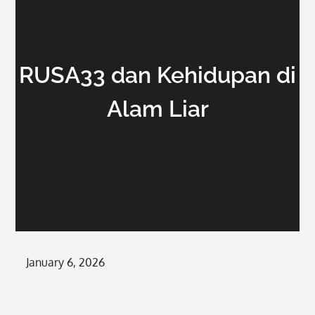
RUSA33 dan Kehidupan di
Alam Liar
Posted
January 6, 2026
on