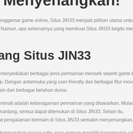
a Menyenangkan!
enggemar game online, Situs JIN33 menjadi pilihan utama untu
Namun, apa sebenarnya yang membuat Situs JIN33 begitu me
ang Situs JIN33
 menyediakan berbagai jenis permainan menarik seperti game b
i. Dengan antarmuka yang user-friendly dan berbagai fitur inova
ain dari berbagai belahan dunia.
iminati adalah keberagaman permainan yang ditawarkan. Mulai
tang, semua dapat ditemukan di Situs JIN33. Selain itu,
at pengalaman bermain di Situs JIN33 semakin menyenangkan
enggarakan secara rutin, para pemain memiliki kesempatan un