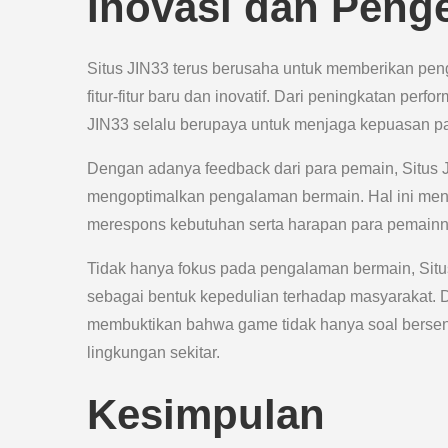
Inovasi dan Peng
Situs JIN33 terus berusaha untuk memberikan pe
fitur-fitur baru dan inovatif. Dari peningkatan pe
JIN33 selalu berupaya untuk menjaga kepuasan p
Dengan adanya feedback dari para pemain, Situs 
mengoptimalkan pengalaman bermain. Hal ini me
merespons kebutuhan serta harapan para pemainn
Tidak hanya fokus pada pengalaman bermain, Situs 
sebagai bentuk kepedulian terhadap masyarakat.
membuktikan bahwa game tidak hanya soal bersena
lingkungan sekitar.
Kesimpulan