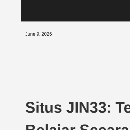
Posted
June 9, 2026
on
Situs JIN33: 