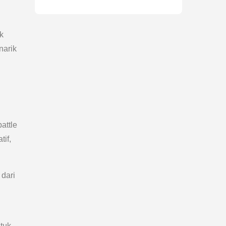
k
narik
attle
tif,
 dari
.
tuk