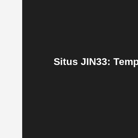
Situs JIN33: Tem