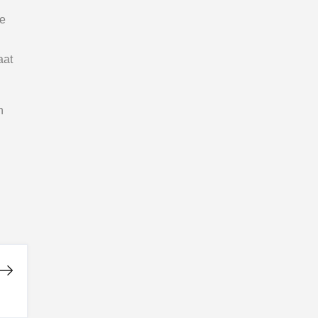
ne
aat
n