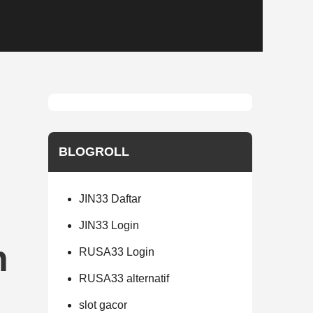
BLOGROLL
JIN33 Daftar
JIN33 Login
n
RUSA33 Login
RUSA33 alternatif
slot gacor