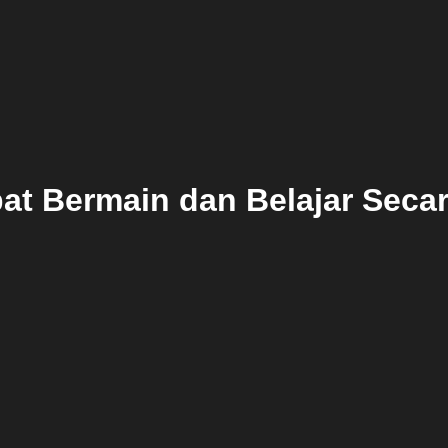
pat Bermain dan Belajar Sec