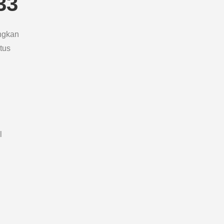
33
ngkan
tus
l