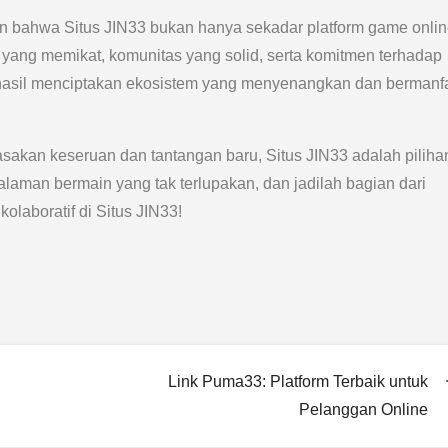
kan bahwa Situs JIN33 bukan hanya sekadar platform game onli
yang memikat, komunitas yang solid, serta komitmen terhadap
rhasil menciptakan ekosistem yang menyenangkan dan bermanf
sakan keseruan dan tantangan baru, Situs JIN33 adalah piliha
laman bermain yang tak terlupakan, dan jadilah bagian dari
laboratif di Situs JIN33!
Link Puma33: Platform Terbaik untuk
Pelanggan Online