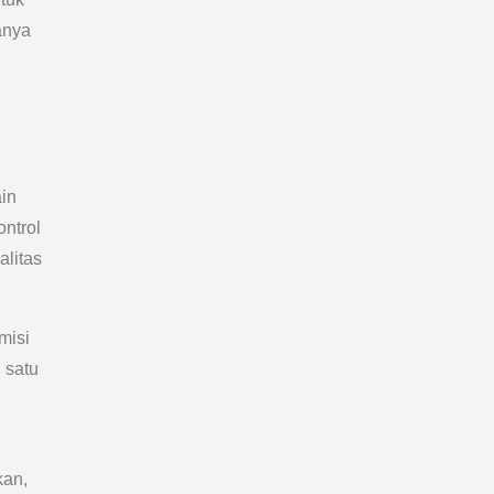
anya
in
ontrol
alitas
misi
 satu
kan,