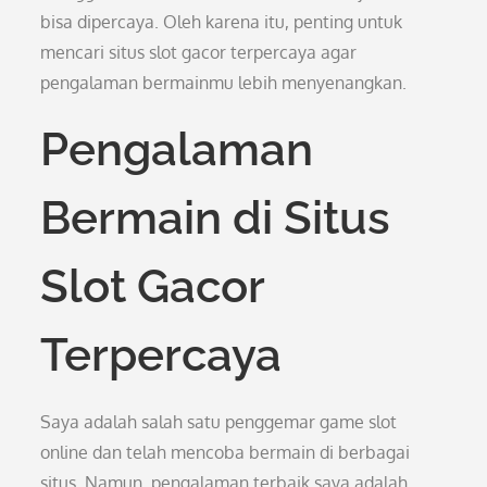
bisa dipercaya. Oleh karena itu, penting untuk
mencari situs slot gacor terpercaya agar
pengalaman bermainmu lebih menyenangkan.
Pengalaman
Bermain di Situs
Slot Gacor
Terpercaya
Saya adalah salah satu penggemar game slot
online dan telah mencoba bermain di berbagai
situs. Namun, pengalaman terbaik saya adalah