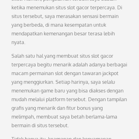
ketika menemukan situs slot gacor terpercaya. Di
situs tersebut, saya merasakan sensasi bermain
yang berbeda, di mana kesempatan untuk
mendapatkan kemenangan besar terasa lebih
nyata.
Salah satu hal yang membuat situs slot gacor
terpercaya begitu menarik adalah adanya berbagai
macam permainan slot dengan tawaran jackpot
yang menggiurkan. Setiap harinya, saya selalu
menemukan game baru yang bisa diakses dengan
mudah melalui platform tersebut. Dengan tampilan
grafis yang menarik dan fitur bonus yang
melimpah, membuat saya betah berlama-lama
bermain di situs tersebut.