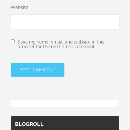
Website
Save my name, email, and website in this
browser for the next time I comment.
BLOGROLL