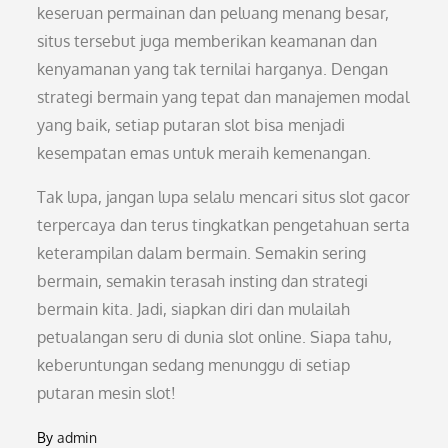
keseruan permainan dan peluang menang besar,
situs tersebut juga memberikan keamanan dan
kenyamanan yang tak ternilai harganya. Dengan
strategi bermain yang tepat dan manajemen modal
yang baik, setiap putaran slot bisa menjadi
kesempatan emas untuk meraih kemenangan.
Tak lupa, jangan lupa selalu mencari situs slot gacor
terpercaya dan terus tingkatkan pengetahuan serta
keterampilan dalam bermain. Semakin sering
bermain, semakin terasah insting dan strategi
bermain kita. Jadi, siapkan diri dan mulailah
petualangan seru di dunia slot online. Siapa tahu,
keberuntungan sedang menunggu di setiap
putaran mesin slot!
By
admin