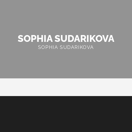
SOPHIA SUDARIKOVA
SOPHIA SUDARIKOVA