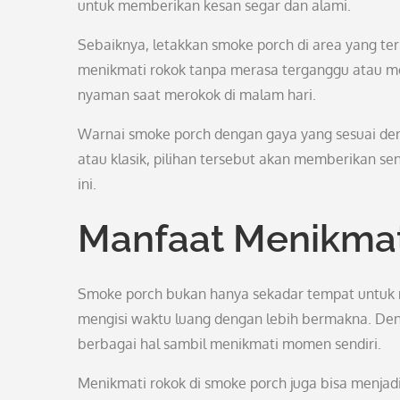
untuk memberikan kesan segar dan alami.
Sebaiknya, letakkan smoke porch di area yang te
menikmati rokok tanpa merasa terganggu atau me
nyaman saat merokok di malam hari.
Warnai smoke porch dengan gaya yang sesuai den
atau klasik, pilihan tersebut akan memberikan 
ini.
Manfaat Menikmat
Smoke porch bukan hanya sekadar tempat untuk 
mengisi waktu luang dengan lebih bermakna. De
berbagai hal sambil menikmati momen sendiri.
Menikmati rokok di smoke porch juga bisa menjad