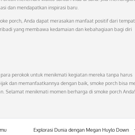
asi dan mendapatkan inspirasi baru.
ke porch, Anda dapat merasakan manfaat positif dari tempat
 pribadi yang membawa kedamaian dan kebahagiaan bagi diri
para perokok untuk menikmati kegiatan mereka tanpa harus
ijak dan memanfaatkannya dengan baik, smoke porch bisa me
an. Selamat menikmati momen berharga di smoke porch Anda
tmu
Explorasi Dunia dengan Megan Huylo Down