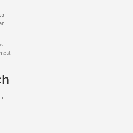
sa
ar
is
empat
ch
an