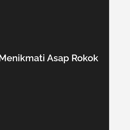
 Menikmati Asap Rokok