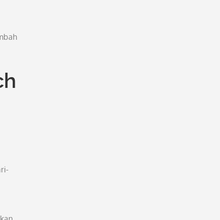
ambah
ch
ri-
kan,